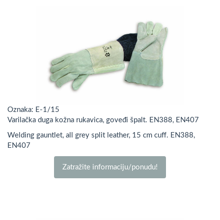
Oznaka: E-1/15
Varilačka duga kožna rukavica, goveđi špalt. EN388, EN407
Welding gauntlet, all grey split leather, 15 cm cuff. EN388,
EN407