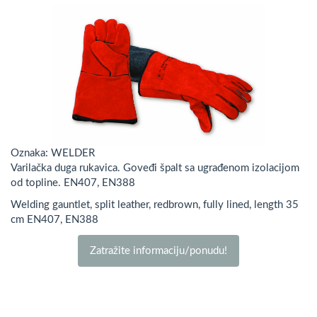
Oznaka: WELDER
Varilačka duga rukavica. Goveđi špalt sa ugrađenom izolacijom
od topline. EN407, EN388
Welding gauntlet, split leather, redbrown, fully lined, length 35
cm EN407, EN388